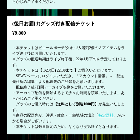
らかじめご了承くだざい。
(後日お届け)グッズ付き配信チケット
¥
9,800
・本チケットはビニールポーチ/タオル/入浴剤2個の３アイテムをラ
イブ終了後にお届けいたします。
※グッズの配送時期はライブ終了後、22年1月下旬を予定しておりま
す。
・本チケットは
【 1/23(日) 22:30まで 】
ご購入いただけます。
・SPWNページにログインいただき、「アカウント情報」→「配送
先住所の編集」より配送先のご登録をお願い致します。
・配信終了後7日間アーカイブ映像をご覧いただけます。
・アーカイブ配信を開始するまで少々お時間を頂戴いたします。あ
らかじめご了承ください。
・グッズのご購入時には
【送料として別途1000円】
が発生いたしま
す。
※商品の配送先が、沖縄・離島・一部地域の場合「
特定送料
」がか
かる場合がございます。
・本チケットは数量限定のため、なくなり次第終了となります。