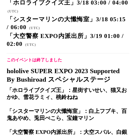
「ホロライブクイズ王」3/18 03:00 / 04:00
(
UTC
)
「シスターマリンの大懺悔室」3/18 05:15
/ 06:00
(
UTC
)
「大空警察 EXPO内派出所」3/19 01:00 /
02:00
(
UTC
)
このイベントは終了しました
hololive SUPER EXPO 2023 Supported
By Bushiroad スペシャルステージ
「ホロライブクイズ王」：星街すいせい、猫又お
かゆ、雪花ラミィ、桃鈴ねね
「シスターマリンの大懺悔室」：白上フブキ、百
鬼あやめ、兎田ぺこら、宝鐘マリン
「大空警察 EXPO内派出所」：大空スバル、白銀