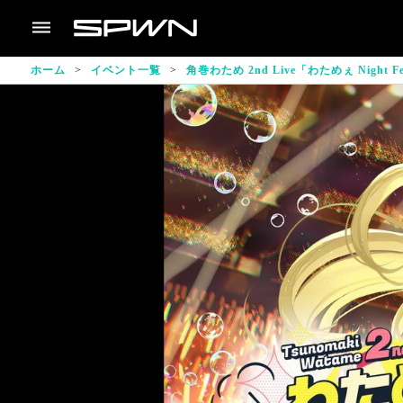
ホーム
イベント一覧
角巻わため 2nd Live「わためぇ Night Fe