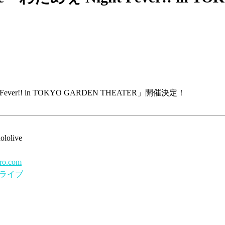
Fever!! in TOKYO GARDEN THEATER」開催決定！
lolive
pro.com
ドライブ