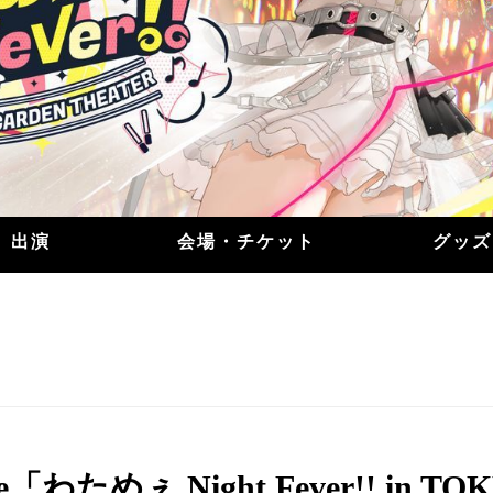
出演
会場・チケット
グッズ
「わためぇ Night Fever!! in TO