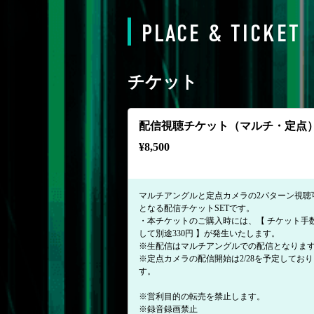
PLACE & TICKET
チケット
配信視聴チケット（マルチ・定点
¥
8,500
マルチアングルと定点カメラの2パターン視聴
となる配信チケットSETです。
・本チケットのご購入時には、【 チケット手
して別途330円 】が発生いたします。
※生配信はマルチアングルでの配信となりま
※定点カメラの配信開始は2/28を予定してお
す。
※営利目的の転売を禁止します。
※録音録画禁止