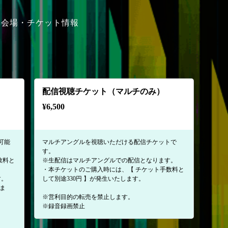
会場・チケット情報
）
配信視聴チケット（マルチのみ）
¥
6,500
可能
マルチアングルを視聴いただける配信チケットで
す。
数料と
※生配信はマルチアングルでの配信となります。
・本チケットのご購入時には、【 チケット手数料と
す。
して別途330円 】が発生いたします。
りま
※営利目的の転売を禁止します。
※録音録画禁止