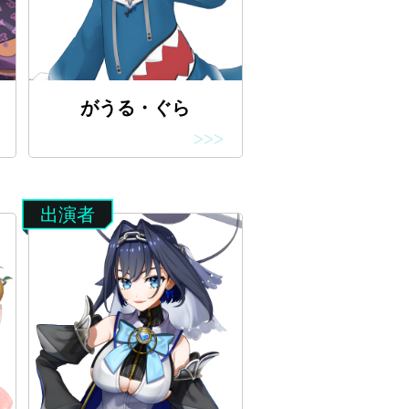
がうる・ぐら
>>>
出演者