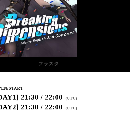
フラスタ
PEN/START
DAY1] 21:30 / 22:00
(
UTC
)
DAY2] 21:30 / 22:00
(
UTC
)