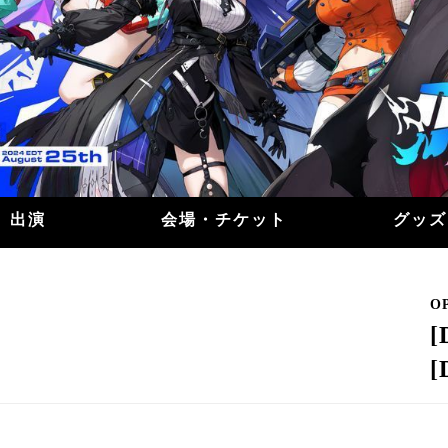
出演
会場・チケット
グッズ
O
5
[
[