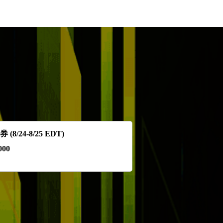
 (8/24-8/25 EDT)
000