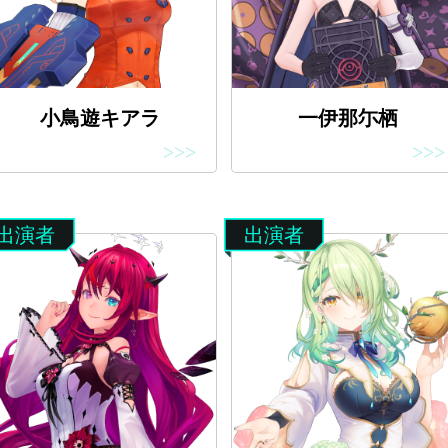
小鳥遊キアラ
一伊那尓栖
>>>
>>>
出演者
出演者