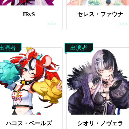
IRyS
セレス・ファウナ
>>>
>>>
出演者
出演者
ハコス・ベールズ
シオリ・ノヴェラ