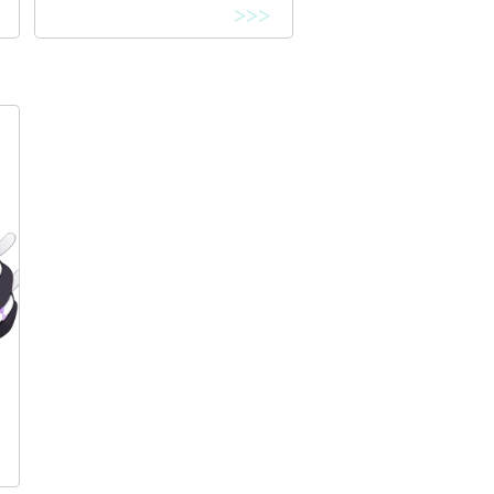
>>>
ド