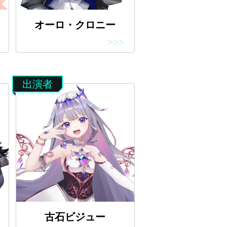
オーロ・クロニー
>>>
出演者
古石ビジュー