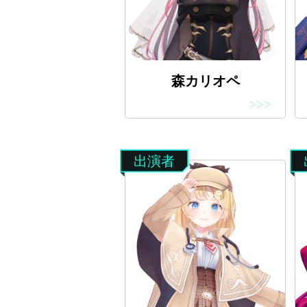
森カリオペ
>>>
出演者